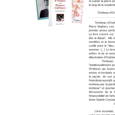
et suinter la pierre 
le long de la resplen
Tombeau d’Orp
Tombeau d’Orp
Pierre Seghers, Les 
premier amour perdu,
Le livre s’ouvre sur
dès le départ : elle
mortifère et la femm
conflit entre le "dieu
nommer. [...] Le liv
enfers et de la remo
dilacération d’Orphée [
Tombeau d’
"intellectuellement 
(Préface) qui énon
enclos et involutés 
la parole, de son 
l’interdisait aussitôt
tombeau par la parole
tombeau" et pourtant
découverte de la f
l’impossibilité de l’amo
Anne-Sophie Constan
Livre essentiel, le