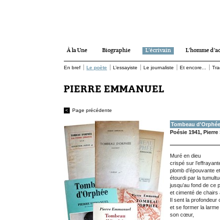
À la Une
Biographie
L’écrivain
L’homme d’ac
|
|
|
|
|
En bref
Le poète
L’essayiste
Le journaliste
Et encore...
Tra
PIERRE EMMANUEL
<
Page précédente
Tombeau d'Orphé
Poésie 1941, Pierre
Muré en dieu
crispé sur l’effrayan
plomb d’épouvante e
étourdi par la tumultu
jusqu’au fond de ce p
et cimenté de chairs 
Il sent la profondeur
et se former la larm
son cœur,