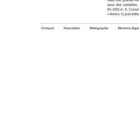
valut une grande not
avec des variantes,
En 2001 A.-S. Constan
« Amers ») précédée 
Contacts
Association
Bibliographie
Mentions léga