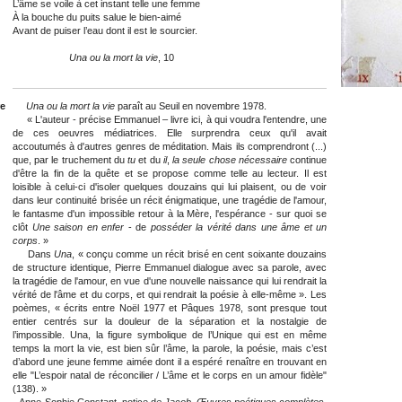
L’âme se voile à cet instant telle une femme
À la bouche du puits salue le bien-aimé
Avant de puiser l’eau dont il est le sourcier.
Una ou la mort la vie
, 10
e
Una ou la mort la vie
paraît au Seuil en novembre 1978.
« L'auteur ‑ précise Emmanuel – livre ici, à qui voudra l'entendre, une
de ces oeuvres médiatrices. Elle surprendra ceux qu'il avait
accoutumés à d'autres genres de méditation. Mais ils comprendront (...)
que, par le truchement du
tu
et du
il
,
la seule chose nécessaire
continue
d'être la fin de la quête et se propose comme telle au lecteur. Il est
loisible à celui-ci d'isoler quelques douzains qui lui plaisent, ou de voir
dans leur continuité brisée un récit énigmatique, une tragédie de l'amour,
le fantasme d'un impossible retour à la Mère, l'espérance ‑ sur quoi se
clôt
Une saison en enfer
‑ de
posséder la vérité dans une âme et un
corps
. »
Dans
Una
, « conçu comme un récit brisé en cent soixante douzains
de structure identique, Pierre Emmanuel dialogue avec sa parole, avec
la tragédie de l'amour, en vue d'une nouvelle naissance qui lui rendrait la
vérité de l'âme et du corps, et qui rendrait la poésie à elle-même ». Les
poèmes, « écrits entre Noël 1977 et Pâques 1978, sont presque tout
entier centrés sur la douleur de la séparation et la nostalgie de
l’impossible. Una, la figure symbolique de l’Unique qui est en même
temps la mort la vie, est bien sûr l’âme, la parole, la poésie, mais c’est
d’abord une jeune femme aimée dont il a espéré renaître en trouvant en
elle "L’espoir natal de réconcilier / L’âme et le corps en un amour fidèle"
(138). »