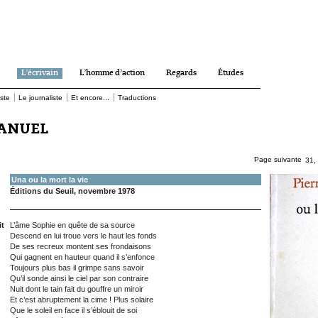
L’écrivain
L’homme d’action
Regards
Études
|
|
|
iste
Le journaliste
Et encore...
Traductions
MANUEL
,
,
,
,
,
,
,
,
,
,
,
,
,
,
,
,
,
,
,
,
,
,
Page suivante
,
,
,
,
,
6
7
8
9
10
11
12
13
14
15
16
17
18
19
20
21
22
23
24
25
26
27
28
29
30
31
Una ou la mort la vie
Éditions du Seuil, novembre 1978
it
L’âme Sophie en quête de sa source
Descend en lui troue vers le haut les fonds
De ses recreux montent ses frondaisons
Qui gagnent en hauteur quand il s’enfonce
Toujours plus bas il grimpe sans savoir
Qu’il sonde ainsi le ciel par son contraire
Nuit dont le tain fait du gouffre un miroir
Et c’est abruptement la cime ! Plus solaire
Que le soleil en face il s’éblouit de soi