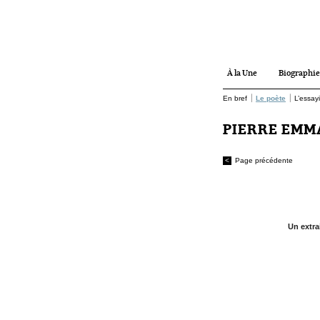
À la Une
Biographie
|
|
En bref
Le poète
L’essay
PIERRE EM
<
Page précédente
,
,
,
,
1
2
3
4
5
Un extra