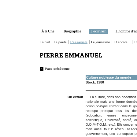
À la Une
Biographie
L’écrivain
L’homme d’ac
|
|
|
|
|
En bref
Le poète
L’essayiste
Le journaliste
Et encore...
Tr
PIERRE EMMANUEL
<
Page précédente
Culture noblesse du monde
Stock, 1980
Un extrait
La culture, dans son
acception 
nationale mais une forme donnée
notion politique entrant dans le
recoupe presque tous les doma
(éducation, jeunes, environn
scientifique, Université, santé, 
D.O.M-T.O.M., etc.). Elle concerne l
mais aussi tout le réseau associ
gouvernement, une conception poli