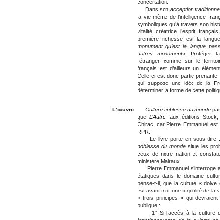
concertation.
Dans son
acception traditionne
la vie même de l’intelligence fran
symboliques qu’à travers son hist
vitalité créatrice l’esprit franç
première richesse est la langu
monument qu’est la langue pas
autres monuments.
Protéger l
l’étranger comme sur le territoire
français est d’ailleurs un élément
Celle-ci est donc partie prenante d
qui suppose une idée de la Fr
déterminer la forme de cette politiq
L'œuvre
Culture noblesse du monde
par
que
L’Autre
, aux éditions Stock
Chirac, car Pierre Emmanuel est a
RPR.
Le livre porte en sous-titre : «
noblesse du monde
situe les pr
ceux de notre nation et constate
ministère Malraux.
Pierre Emmanuel s’interroge alo
étatiques dans le domaine culture
pense-t-il, que la culture « doive 
est avant tout une « qualité de la s
« trois principes » qui devraie
publique :
1° Si l’accès à la culture do