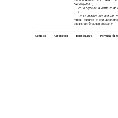
fonctionnarisme de la culture n
aux citoyens.
(…)
2°
Le signe de la vitalité d’une
(…)
3° La
pluralité des cultures 
milieux culturels et leur autono
positifs de l’évolution sociale. »
Contacts
Association
Bibliographie
Mentions léga