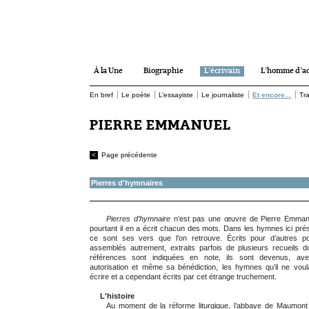
À la Une
Biographie
L’écrivain
L’homme d’ac
|
|
|
|
|
En bref
Le poète
L’essayiste
Le journaliste
Et encore...
Tr
PIERRE EMMANUEL
<
Page précédente
Pierres d'hymnaires
Pierres d’hymnaire
n’est pas une œuvre de Pierre Emmanu
pourtant il en a écrit chacun des mots. Dans les hymnes ici pré
ce sont ses vers que l’on retrouve. Écrits pour d’autres p
assemblés autrement, extraits parfois de plusieurs recueils d
références sont indiquées en note, ils sont devenus, av
autorisation et même sa bénédiction, les hymnes qu’il ne voul
écrire et a cependant écrits par cet étrange truchement.
L'histoire
Au moment de la réforme liturgique, l’abbaye de Maumont 