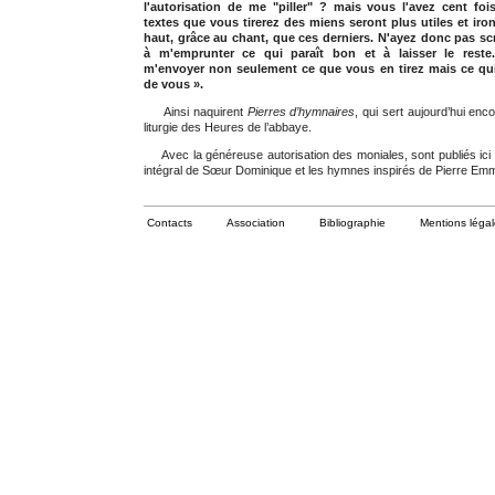
l'autorisation de me "piller" ? mais vous l'avez cent fois
textes que vous tirerez des miens seront plus utiles et iro
haut, grâce au chant, que ces derniers. N'ayez donc pas sc
à m'emprunter ce qui paraît bon et à laisser le reste
m'envoyer non seulement ce que vous en tirez mais ce qui
de vous ».
Ainsi naquirent
Pierres d’hymnaires
, qui sert aujourd’hui enco
liturgie des Heures de l’abbaye.
Avec la généreuse autorisation des moniales, sont publiés ici l
intégral de Sœur Dominique et les hymnes inspirés de Pierre Em
Contacts
Association
Bibliographie
Mentions léga