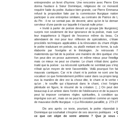
entreprendre un livret d’hymne. Une rencontre avec Pierre E
donna l’audace à Sœur Dominique, religieuse de ce monastè
requérir l’aide du poète. Audace bien grande, car Pierre Emmanue
refusé la proposition faite par la commission liturgique natio
participer à une entreprise similaire, au contraire de Patrice de 
du Pin : il ne se sentait pas de devenir, ainsi qu’on le lui demand
serviteur d’une parole sur laquelle il n’aurait nulle prise :
« Invité à parler de poésie devant un groupe [de liturgistes],
surpris non seulement de leur ignorance de la poésie, mais sur
leur inappétence à l’égard de l’essence même du beau. Ce 
attendaient de moi pour leur réflexion de spécialistes, c’étai
procédés techniques applicables à la rénovation du chant d’égli
le poète traduisant en poésie, ou plutôt mettant en forme, la su
élaborée par l’exégète et le théologien. Je retrouvais l’é
malentendu qui fait de la poésie une manière de dire quelque ch
l’on peut dire en prose autrement, et même mieux pour l’intelli
mais ce mieux ne peut se chanter. Le chant n’était donc guèr
traité que la poésie : sa nécessité spirituelle ne semblait pas s’imp
n’était qu’un moyen de tenir l’assemblée. Voilà pourquoi l’on fai
mauvais cantiques. Car ni le chant ni la poésie ne sont une f
vocaliser ce que l’entendement préfère saisir dans sa propre lang
eux la manière de dire est la chose dite, le chant et le verbe 
qu’un ; le souffle qui s’épanouit dans le chant, c’est l’origin
plénitude en figure, le résumé de la création. […] On peut d
beaucoup à un artiste dans l’ordre de l’obéissance et de la pauvre
peut lui imposer certaines règles spirituelles, à condition q
imprègne son art ; mais on ne peut le considérer comme un rape
de mauvaise étoffe liturgique. » (
La Révolution parallèle
, p. 273-27
Dix ans après ce texte, pourtant, le poète répondait 
Dominique qui souhaitait s’inspirer de ses œuvres poétiques :
« Q
ce que cet objet de votre attente ? Que je vous 