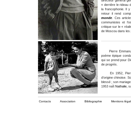
directeur général
gén
« derrière le rideau d
la francophonie. Il y
retour il rend co
monde
. Ces articl
communistes et l’os
critique sur le « réa
de Moscou dans les p
Pierre Emmanuel s
poème épique condam
qui se prend pour Die
de progrès.
En 1952, Pierr
d’origine chinoise. 
blessé ; son mariage 
1953 naît
Nathalie
, s
Contacts
Association
Bibliographie
Mentions léga