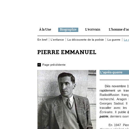
À la Une
Biographie
L’écrivain
L’homme d’ac
|
|
|
|
En bref
L'enfance
La découverte de la poésie
La guerre
La 
PIERRE EMMANUEL
<
Page précédente
L'après-guerre
Dès novembre 1
rapidement un trava
Radiodiffusion fran
recherché. Aragon
Georges Sadoul. Il
travailler avec l
Écrivains
. Il publie
patrie
, derniers ouv
En 1947 Pierre