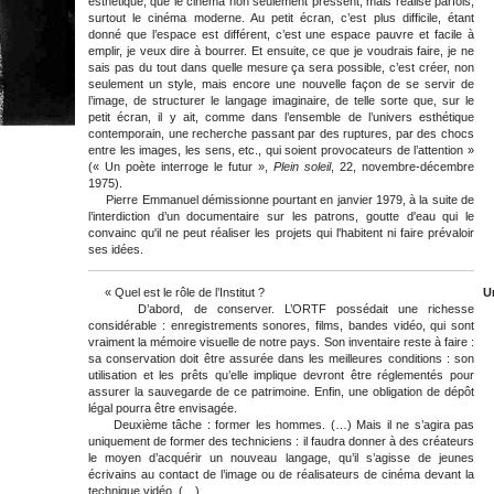
esthétique, que le cinéma non seulement pressent, mais réalise parfois,
surtout le cinéma moderne. Au petit écran, c’est plus difficile, étant
donné que l’espace est différent, c’est une espace pauvre et facile à
emplir, je veux dire à bourrer. Et ensuite, ce que je voudrais faire, je ne
sais pas du tout dans quelle mesure ça sera possible, c’est créer, non
seulement un style, mais encore une nouvelle façon de se servir de
l’image, de structurer le langage imaginaire, de telle sorte que, sur le
petit écran, il y ait, comme dans l’ensemble de l’univers esthétique
contemporain, une recherche passant par des ruptures, par des chocs
entre les images, les sens, etc., qui soient provocateurs de l’attention »
(« Un poète interroge le futur »,
Plein soleil
, 22, novembre-décembre
1975).
Pierre Emmanuel démissionne pourtant en janvier 1979, à la suite de
l’interdiction d’un documentaire sur les patrons, goutte d'eau qui le
convainc qu'il ne peut réaliser les projets qui l'habitent ni faire prévaloir
ses idées.
« Quel est le rôle de l’Institut ?
U
D’abord, de conserver. L’ORTF possédait une richesse
considérable : enregistrements sonores, films, bandes vidéo, qui sont
vraiment la mémoire visuelle de notre pays. Son inventaire reste à faire :
sa conservation doit être assurée dans les meilleures conditions : son
utilisation et les prêts qu’elle implique devront être réglementés pour
assurer la sauvegarde de ce patrimoine. Enfin, une obligation de dépôt
légal pourra être envisagée.
Deuxième tâche : former les hommes. (…) Mais il ne s’agira pas
uniquement de former des techniciens : il faudra donner à des créateurs
le moyen d’acquérir un nouveau langage, qu’il s’agisse de jeunes
écrivains au contact de l’image ou de réalisateurs de cinéma devant la
technique vidéo. (…)