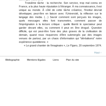
Troisième tâche : la recherche. Son service, trop mal connu en
France, a la plus haute réputation à l’étranger. À ma connaissance, il est
unique au monde. À côté de cette tâche créatrice, l’Institut devrait
développer, peut-être en liaison avec l’Université, la réflexion sur le
langage des media. (…) Savoir comment sont perçues les images,
quels messages elles font transmettre, comment passer de
l’imprégnation à la lecture critique : quelle liberté le spectateur peut
garder devant elles, ou comment il peut en être drogué. Question
difficile, qui est peut-être l’une des plus graves de la civilisation de
demain, quand nous risquerons d’être submergés par des images
venues de partout, par un chaos d’information qui "déréalisera" notre
expérience quotidienne. »
« Le grand chantier de l’imaginaire »,
Le Figaro
, 20 septembre 1974.
Haut ↑
Bibliographie
Mentions légales
Liens
Plan du site