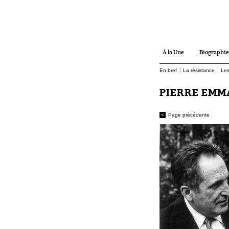
À la Une
Biographie
|
|
En bref
La résistance
Les
PIERRE EM
<
Page précédente