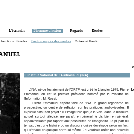
L’écrivain
L’homme d’action
Regards
Études
|
|
 fonctions officielles
L’action auprès des médias
Culture et liberté
MANUEL
P
L'Institut National de l’Audiovisuel (INA)
L’INA, né de l’éclatement de l’ORTF, est créé le 1 janvier 1975. Pierre
Le
Emmanuel en est le premier président, nommé par le ministre de
l’Information, M. Rossi.
Pierre Emmanuel espère faire de l’INA un grand organisme de
prospective, un centre de réflexion sur les pratiques audiovisuelles. Il
explique ainsi son projet : « L’image telle que je la vois, dans le discours
actuel, surtout télévisé, me paraît, en général, je dis bien en général,
appauvrissante par rapport aux possibilités de l’imaginaire. La plupart du
temps, c’est une histoire ou un discours qui se développe selon un flux,
qui s’efface en quelque sorte lui-même. Je voudrais créer une nouvelle