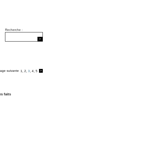
Recherche :
>
age suivante
,
,
,
,
>
1
2
3
4
5
s faits