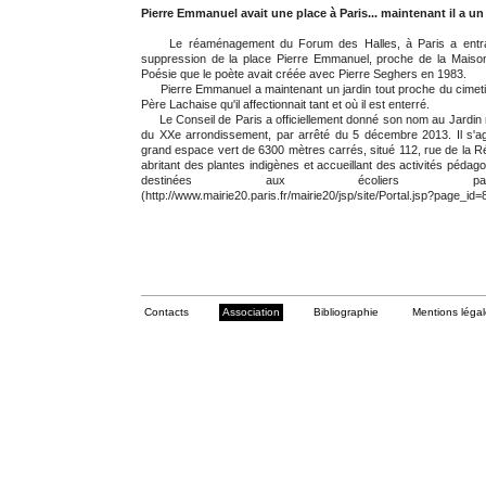
Pierre Emmanuel avait une place à Paris... maintenant il a un
Le réaménagement du Forum des Halles, à Paris a entra
suppression de la place Pierre Emmanuel, proche de la Maiso
Poésie que le poète avait créée avec Pierre Seghers en 1983.
Pierre Emmanuel a maintenant un jardin tout proche du cimet
Père Lachaise qu'il affectionnait tant et où il est enterré.
Le Conseil de Paris a officiellement donné son nom au Jardin 
du XXe arrondissement, par arrêté du 5 décembre 2013. Il s'ag
grand espace vert de 6300 mètres carrés, situé 112, rue de la R
abritant des plantes indigènes et accueillant des activités pédag
destinées aux écoliers parisi
(http://www.mairie20.paris.fr/mairie20/jsp/site/Portal.jsp?page_id=
Contacts
Association
Bibliographie
Mentions léga