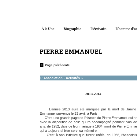
À la Une
Biographie
L’écrivain
L’homme d’ac
PIERRE EMMANUEL
<
Page précédente
L'Association - Activités 6
2013-2014
L'année 2013 aura été marquée par la mort de Janine 
Emmanuel survenue le 23 avril, à Paris.
C'est une grande page de l'histoire de Pierre Emmanuel qui s
avec la disparition de celle qui l'a accompagné pendant plus de
ans, de 1952, date de leur mariage à 1984, mort de Pierre Emman
qui a toujours si bien servi sa mémoire.
C'est à son initiative que furent créés, en 1985, l'Associat