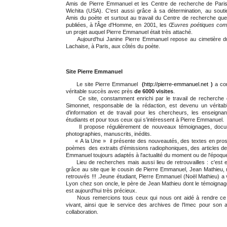
Amis de Pierre Emmanuel et les Centre de recherche de Paris
Wichita (USA). C'est aussi grâce à sa détermination, au sout
Amis du poète et surtout au travail du Centre de recherche que
publiées, à l'Âge d'Homme, en 2001, les
Œuvres poétiques comp
un projet auquel Pierre Emmanuel était très attaché.
Aujourd'hui Janine Pierre Emmanuel repose au cimetière d
Lachaise, à Paris, aux côtés du poète.
Site Pierre Emmanuel
Le site Pierre Emmanuel
(
http://pierre-emmanuel.net
)
a co
véritable succès avec près
de 6000 visites
.
Ce site, constamment enrichi par le travail de recherche 
Simonnet, responsable de la rédaction, est devenu un véritabl
d'information et de travail pour les chercheurs, les enseignan
étudiants et pour tous ceux qui s’intéressent à Pierre Emmanuel.
Il propose régulièrement de nouveaux témoignages, docu
photographies, manuscrits, inédits.
« A la Une » il présente des nouveautés, des textes en pros
poèmes des extraits d’émissions radiophoniques, des articles de
Emmanuel toujours adaptés à l'actualité du moment ou de l'époqu
Lieu de recherches mais aussi lieu de retrouvailles : c'est e
grâce au site que le cousin de Pierre Emmanuel, Jean Mathieu,
retrouvés !!! .Jeune étudiant, Pierre Emmanuel (Noël Mathieu) a
Lyon chez son oncle, le père de Jean Mathieu dont le témoigna
est aujourd'hui très précieux.
Nous remercions tous ceux qui nous ont aidé à rendre ce s
vivant, ainsi que le service des archives de l'Imec pour son 
collaboration.