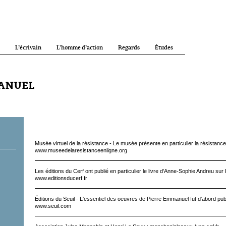
L’écrivain
L’homme d’action
Regards
Études
MANUEL
Musée virtuel de la résistance - Le musée présente en particulier la résistanc
www.museedelaresistanceenligne.org
Les éditions du Cerf ont publié en particulier le livre d'Anne-Sophie Andreu su
www.editionsducerf.fr
Éditions du Seuil - L'essentiel des oeuvres de Pierre Emmanuel fut d'abord publ
www.seuil.com