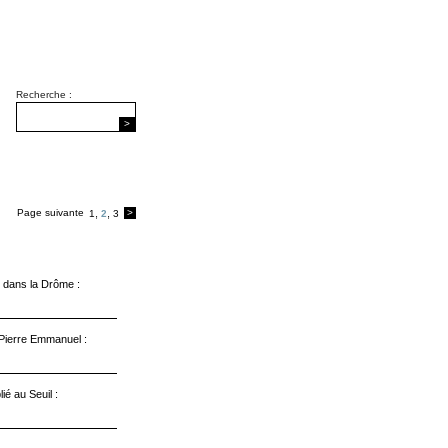
Recherche :
>
Page suivante
,
,
>
1
2
3
e dans la Drôme :
r Pierre Emmanuel :
ié au Seuil :