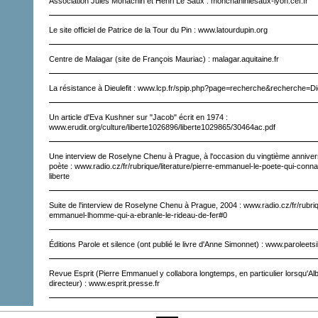
Association Jules Monachin et Henri Le Saux : monchaninlesaux-lyon.cef.fr
Le site officiel de Patrice de la Tour du Pin : www.latourdupin.org
Centre de Malagar (site de François Mauriac) : malagar.aquitaine.fr
La résistance à Dieulefit : www.lcp.fr/spip.php?page=recherche&recherche=Die
Un article d'Eva Kushner sur "Jacob" écrit en 1974 :
www.erudit.org/culture/liberte1026896/liberte1029865/30464ac.pdf
Une interview de Roselyne Chenu à Prague, à l'occasion du vingtième annivers
poète : www.radio.cz/fr/rubrique/literature/pierre-emmanuel-le-poete-qui-connai
liberte
Suite de l'interview de Roselyne Chenu à Prague, 2004 : www.radio.cz/fr/rubriqu
emmanuel-lhomme-qui-a-ebranle-le-rideau-de-fer#0
Éditions Parole et silence (ont publié le livre d'Anne Simonnet) : www.paroleets
Revue Esprit (Pierre Emmanuel y collabora longtemps, en particulier lorsqu'Albe
directeur) : www.esprit.presse.fr