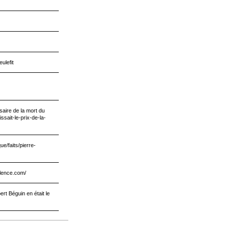
ulefit
aire de la mort du
ssait-le-prix-de-la-
e/faits/pierre-
ilence.com/
rt Béguin en était le